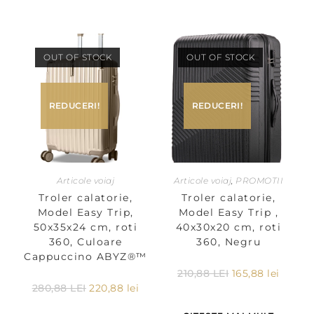
OUT OF STOCK
OUT OF STOCK
REDUCERI!
REDUCERI!
Articole voiaj
Articole voiaj
,
PROMOTII
Troler calatorie,
Troler calatorie,
Model Easy Trip,
Model Easy Trip ,
50x35x24 cm, roti
40x30x20 cm, roti
360, Culoare
360, Negru
Cappuccino ABYZ®™
210,88
LEI
165,88
lei
280,88
LEI
220,88
lei