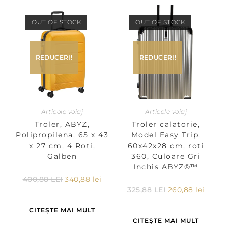
OUT OF STOCK
OUT OF STOCK
REDUCERI!
REDUCERI!
Articole voiaj
Articole voiaj
Troler, ABYZ,
Troler calatorie,
Polipropilena, 65 x 43
Model Easy Trip,
x 27 cm, 4 Roti,
60x42x28 cm, roti
Galben
360, Culoare Gri
Inchis ABYZ®™
400,88
LEI
340,88
lei
325,88
LEI
260,88
lei
CITEȘTE MAI MULT
CITEȘTE MAI MULT