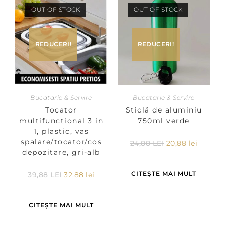
OUT OF STOCK
OUT OF STOCK
REDUCERI!
REDUCERI!
Bucatarie & Servire
Bucatarie & Servire
Tocator
Sticlă de aluminiu
multifunctional 3 in
750ml verde
1, plastic, vas
spalare/tocator/cos
24,88
LEI
20,88
lei
depozitare, gri-alb
CITEȘTE MAI MULT
39,88
LEI
32,88
lei
CITEȘTE MAI MULT