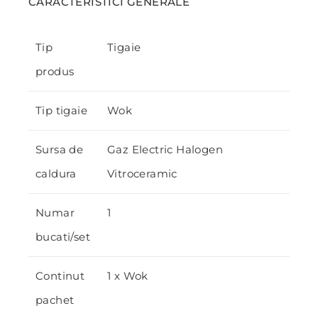
CARACTERISTICI GENERALE
Tip
Tigaie
produs
Tip tigaie
Wok
Sursa de
Gaz Electric Halogen
caldura
Vitroceramic
Numar
1
bucati/set
Continut
1 x Wok
pachet