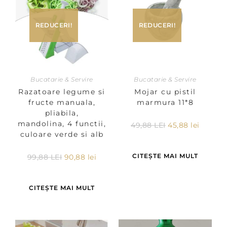
REDUCERI!
REDUCERI!
Bucatarie & Servire
Bucatarie & Servire
Razatoare legume si
Mojar cu pistil
fructe manuala,
marmura 11*8
pliabila,
mandolina, 4 functii,
49,88
LEI
45,88
lei
culoare verde si alb
CITEȘTE MAI MULT
99,88
LEI
90,88
lei
CITEȘTE MAI MULT