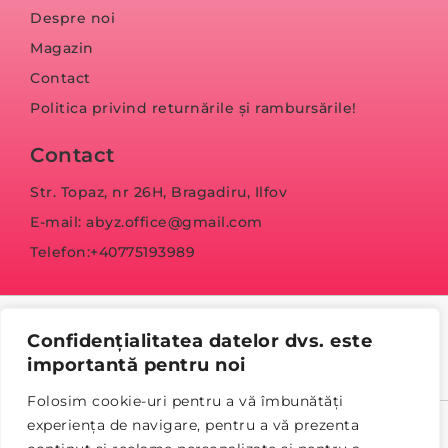
Despre noi
Magazin
Contact
Politica privind returnările și rambursările!
Contact
Str. Topaz, nr 26H, Bragadiru, Ilfov
E-mail: abyz.office@gmail.com
Telefon:+40775193989
Confidențialitatea datelor dvs. este
importantă pentru noi
Folosim cookie-uri pentru a vă îmbunătăți
experiența de navigare, pentru a vă prezenta
© Copyright 2023 abyz.ro