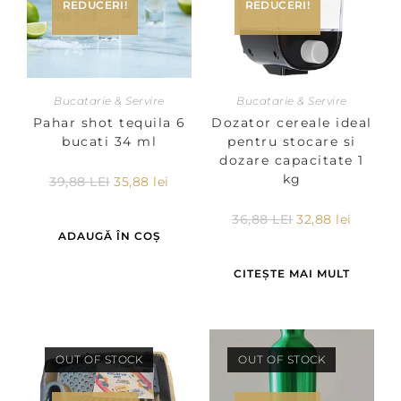
REDUCERI!
REDUCERI!
Bucatarie & Servire
Bucatarie & Servire
Pahar shot tequila 6
Dozator cereale ideal
bucati 34 ml
pentru stocare si
dozare capacitate 1
kg
39,88
LEI
35,88
lei
36,88
LEI
32,88
lei
ADAUGĂ ÎN COȘ
CITEȘTE MAI MULT
OUT OF STOCK
OUT OF STOCK