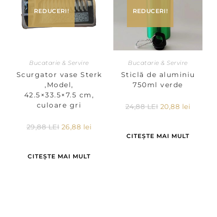
REDUCERI!
REDUCERI!
Bucatarie & Servire
Bucatarie & Servire
Scurgator vase Sterk
Sticlă de aluminiu
,Model,
750ml verde
42.5×33.5×7.5 cm,
culoare gri
24,88
LEI
20,88
lei
29,88
LEI
26,88
lei
CITEȘTE MAI MULT
CITEȘTE MAI MULT