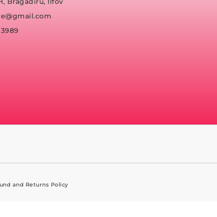
H, Bragadiru, Ilfov
fice@gmail.com
93989
und and Returns Policy