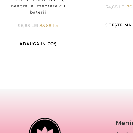
neagra, alimentare cu
34,88
LEI
30
baterii
CITEȘTE MA
95,88
LEI
85,88
lei
ADAUGĂ ÎN COȘ
Meni