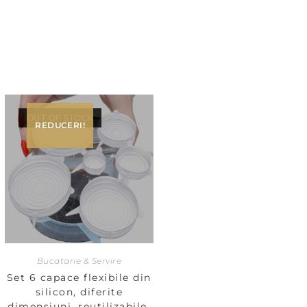
OUT OF STOCK
REDUCERI!
Bucatarie & Servire
Set 6 capace flexibile din
silicon, diferite
dimensiuni, reutilizabile,