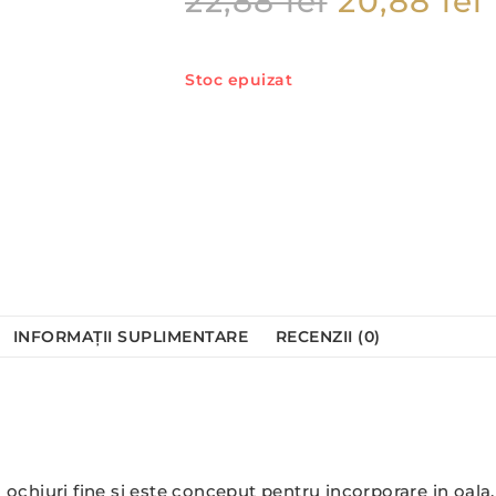
22,88
lei
20,88
lei
Stoc epuizat
INFORMAȚII SUPLIMENTARE
RECENZII (0)
 ochiuri fine si este conceput pentru incorporare in oala