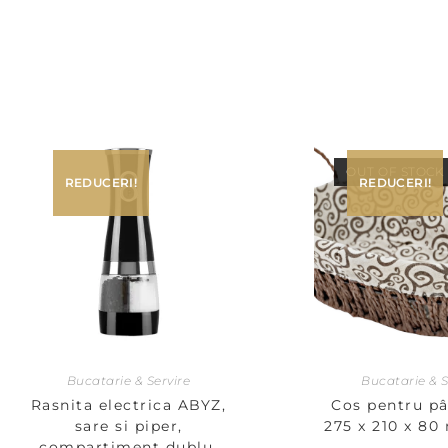
OUT OF STOCK
REDUCERI!
REDUCERI!
Bucatarie & Servire
Bucatarie & S
Rasnita electrica ABYZ,
Cos pentru pâ
sare si piper,
275 x 210 x 8
compartiment dublu,