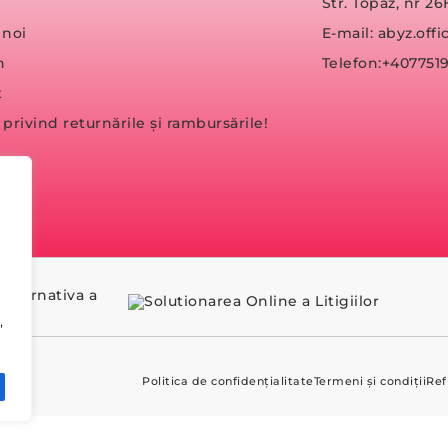
Str. Topaz, nr 26
 noi
E-mail: abyz.of
n
Telefon:+407751
t
a privind returnările și rambursările!
,
Politica de confidențialitate
Termeni și condiții
Ref
T