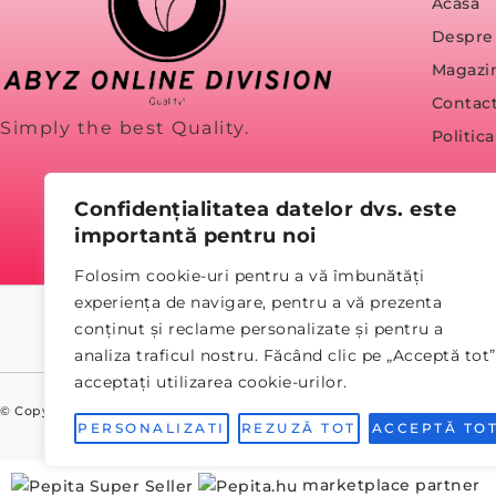
Acasă
Despre
Magazi
Contac
Simply the best Quality.
Politic
Confidențialitatea datelor dvs. este
importantă pentru noi
Folosim cookie-uri pentru a vă îmbunătăți
experiența de navigare, pentru a vă prezenta
conținut și reclame personalizate și pentru a
analiza traficul nostru. Făcând clic pe „Acceptă tot”
acceptați utilizarea cookie-urilor.
© Copyright 2023 abyz.ro
PERSONALIZATI
REZUZĂ TOT
ACCEPTĂ TO
marketplace partner