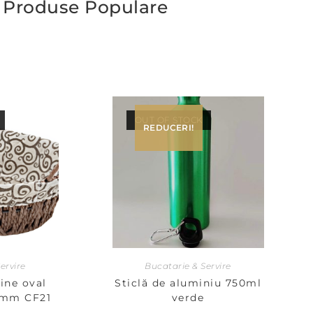
Produse Populare
OUT OF STOCK
REDUCERI!
ervire
Bucatarie & Servire
ine oval
Sticlă de aluminiu 750ml
0 mm CF21
verde