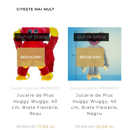
CITEȘTE MAI MULT
OUT OF STOCK
OUT OF STOCK
REDUCERI!
REDUCERI!
Jucarii & jocuri
,
PROMOTII
Jucarii & jocuri
,
PROMOTII
Jucarie de Plus
Jucarie de Plus
Huggy Wuggy, 40
Huggy Wuggy, 40
cm, Brate Flexibile,
cm, Brate Flexibile,
Roșu
Negru
29,88
LEI
27,88
lei
29,88
LEI
26,88
lei