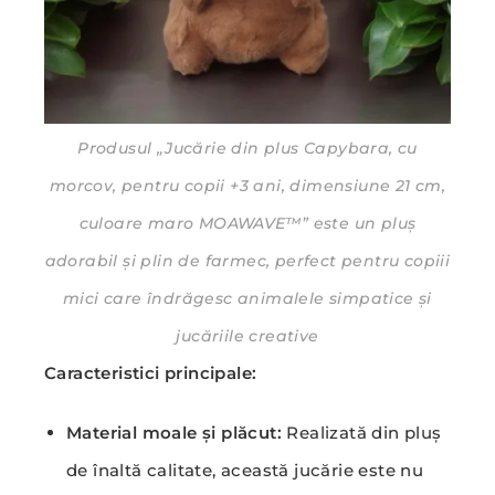
Produsul „Jucărie din plus Capybara, cu
morcov, pentru copii +3 ani, dimensiune 21 cm,
culoare maro MOAWAVE™” este un pluș
adorabil și plin de farmec, perfect pentru copiii
mici care îndrăgesc animalele simpatice și
jucăriile creative
Caracteristici principale:
Material moale și plăcut:
Realizată din pluș
de înaltă calitate, această jucărie este nu