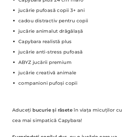
jucărie pufoasă copii 3+ ani
cadou distractiv pentru copii
jucărie animalut drăgălașă
Capybara realistă plus
jucărie anti-stress pufoasă
ABYZ jucării premium
jucărie creativă animale
companioni pufoși copii
Aduceți
bucurie și râsete
în viața micuților cu
cea mai simpatică Capybara!
Surprindeți copilul dvs. cu o jucărie care va