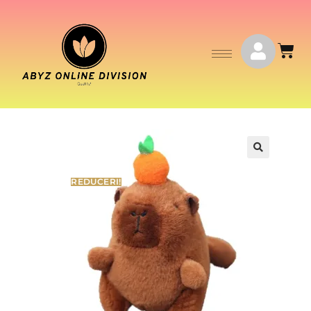
🔍
REDUCERI!