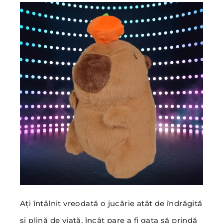
Ați întâlnit vreodată o jucărie atât de îndrăgită
și plină de viață, încât pare a fi gata să prindă