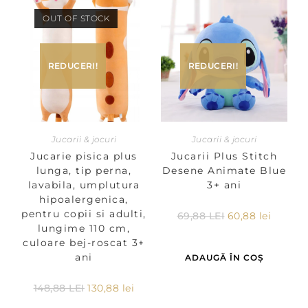
OUT OF STOCK
REDUCERI!
REDUCERI!
Jucarii & jocuri
Jucarii & jocuri
Jucarie pisica plus
Jucarii Plus Stitch
lunga, tip perna,
Desene Animate Blue
lavabila, umplutura
3+ ani
hipoalergenica,
pentru copii si adulti,
69,88
LEI
60,88
lei
lungime 110 cm,
culoare bej-roscat 3+
ani
ADAUGĂ ÎN COȘ
148,88
LEI
130,88
lei