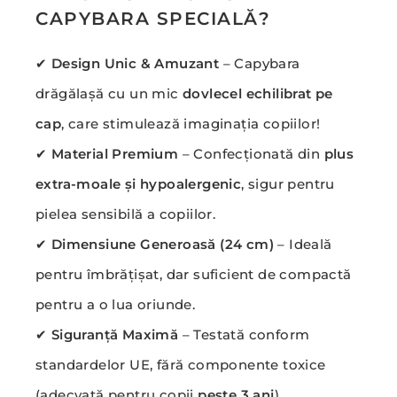
CAPYBARA SPECIALĂ?
✔
Design Unic & Amuzant
– Capybara
drăgălașă cu un mic
dovlecel echilibrat pe
cap
, care stimulează imaginația copiilor!
✔
Material Premium
– Confecționată din
plus
extra-moale și hypoalergenic
, sigur pentru
pielea sensibilă a copiilor.
✔
Dimensiune Generoasă (24 cm)
– Ideală
pentru îmbrățișat, dar suficient de compactă
pentru a o lua oriunde.
✔
Siguranță Maximă
– Testată conform
standardelor UE, fără componente toxice
(adecvată pentru copii
peste 3 ani
).