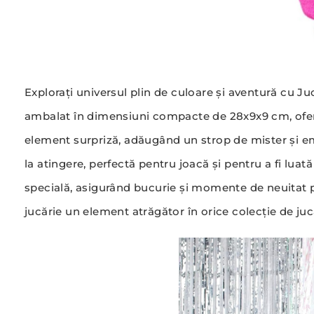
Explorați universul plin de culoare și aventură cu Ju
ambalat în dimensiuni compacte de 28x9x9 cm, oferă 
element surpriză, adăugând un strop de mister și emo
la atingere, perfectă pentru joacă și pentru a fi luat
specială, asigurând bucurie și momente de neuitat pen
jucărie un element atrăgător în orice colecție de jucă