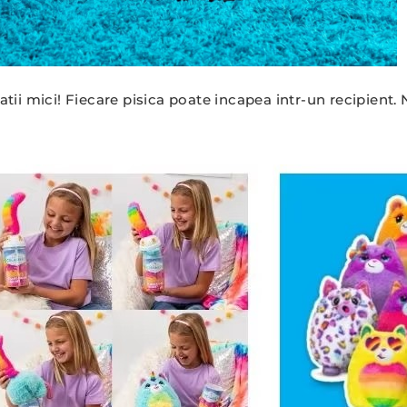
atii mici! Fiecare pisica poate incapea intr-un recipient.