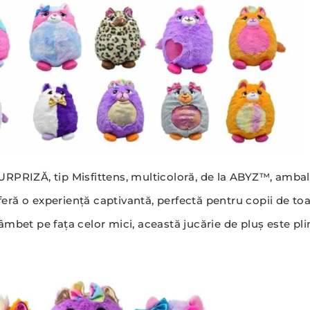
SURPRIZĂ, tip Misfittens, multicoloră, de la ABYZ™, amba
ră o experiență captivantă, perfectă pentru copii de toa
mbet pe fața celor mici, această jucărie de pluș este plin