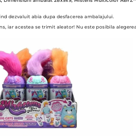
A, Dimensiuni ambalat 28x9x9, Mistens Multicolor ABYZ
iind dezvaluit abia dupa desfacerea ambalajului.
ns, iar acestea se trimit aleator! Nu este posibila alege