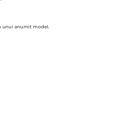
™
rea unui anumit model.