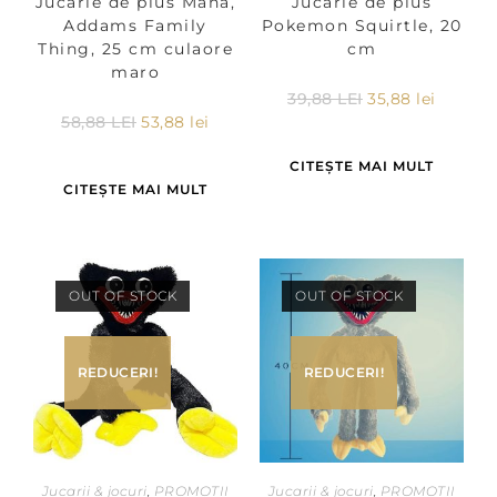
Jucarie de plus Mana,
Jucărie de plus
Addams Family
Pokemon Squirtle, 20
Thing, 25 cm culaore
cm
maro
39,88
LEI
35,88
lei
58,88
LEI
53,88
lei
CITEȘTE MAI MULT
CITEȘTE MAI MULT
OUT OF STOCK
OUT OF STOCK
REDUCERI!
REDUCERI!
Jucarii & jocuri
,
PROMOTII
Jucarii & jocuri
,
PROMOTII