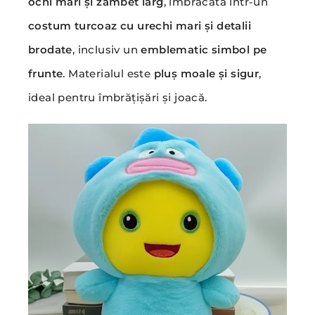
ochi mari și zâmbet larg
, îmbrăcată într-un
costum turcoaz cu urechi mari și detalii
brodate
, inclusiv un
emblematic simbol pe
frunte
. Materialul este
pluș moale și sigur
,
ideal pentru îmbrățișări și joacă.