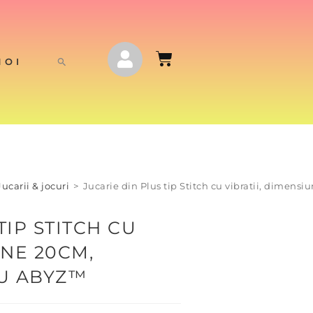
NOI
Jucarii & jocuri
>
Jucarie din Plus tip Stitch cu vibratii, dimen
TIP STITCH CU
UNE 20CM,
U ABYZ™