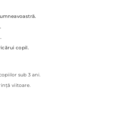
 dumneavoastră.
.
.
icărui copil.
piilor sub 3 ani.
ință viitoare.