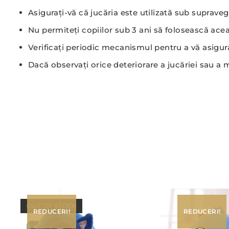
Asigurați-vă că jucăria este utilizată sub suprave
Nu permiteți copiilor sub 3 ani să folosească acea
Verificați periodic mecanismul pentru a vă asigura
Dacă observați orice deteriorare a jucăriei sau a m
OUT OF STOCK
REDUCERI!
REDUCERI!