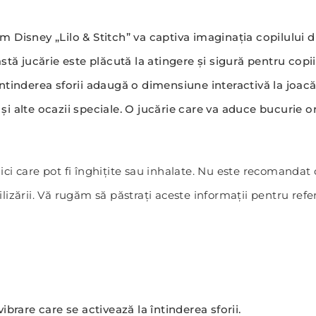
lm Disney „Lilo & Stitch” va captiva imaginația copilului
tă jucărie este plăcută la atingere și sigură pentru copii
întinderea sforii adaugă o dimensiune interactivă la joacă
și alte ocazii speciale. O jucărie care va aduce bucurie or
 care pot fi înghițite sau inhalate. Nu este recomandat co
zării. Vă rugăm să păstrați aceste informații pentru refer
rare care se activează la întinderea sforii.