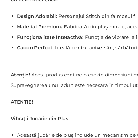
Design Adorabil:
Personajul Stitch din faimosul fi
Material Premium:
Fabricată din pluș moale, aceas
Funcționalitate Interactivă:
Funcția de vibrare la 
Cadou Perfect:
Ideală pentru aniversări, sărbători 
Atenție!
Acest produs conține piese de dimensiuni mici
Supravegherea unui adult este necesară în timpul utili
ATENTIE!
Vibrații Jucărie din Pluș
Această jucărie de pluș include un mecanism de vib