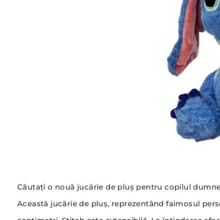
Căutați o nouă jucărie de pluș pentru copilul dumnea
Această jucărie de pluș, reprezentând faimosul perso