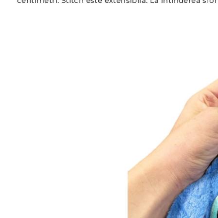
centimetri. Stitch este extensibilă. La întinderea sfori