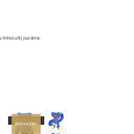
înlocuiți jucăria.
OUT OF STOCK
REDUCERI!