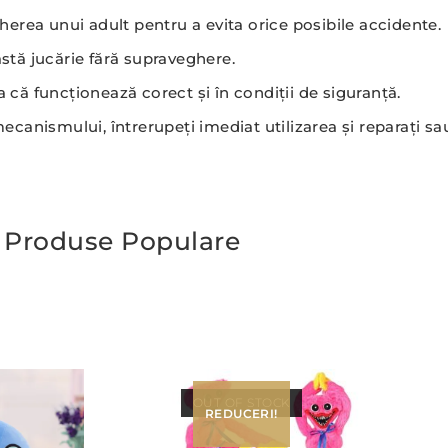
gherea unui adult pentru a evita orice posibile accidente.
stă jucărie fără supraveghere.
 că funcționează corect și în condiții de siguranță.
ecanismului, întrerupeți imediat utilizarea și reparați sau 
Produse Populare
OUT OF STOCK
REDUCERI!