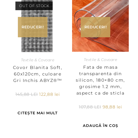
OUT OF STOCK
REDUCERI!
REDUCERI!
Textile & Covoare
Textile & Covoare
Fata de masa
Covor Blanita Soft,
transparenta din
60x120cm, culoare
silicon, 180×80 cm,
Gri Inchis ABYZ®™
grosime 1.2 mm,
aspect ca de sticla
145,88
LEI
122,88
lei
107,88
LEI
98,88
lei
CITEȘTE MAI MULT
ADAUGĂ ÎN COȘ