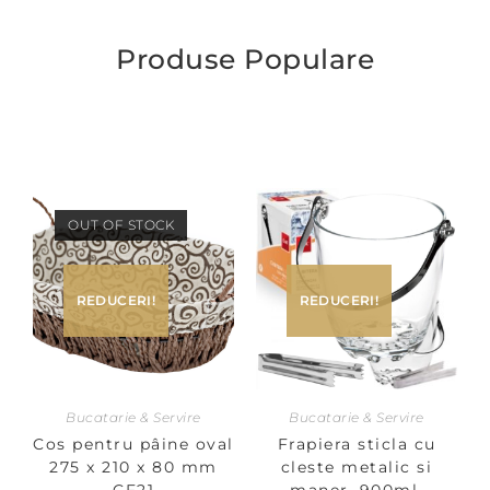
Produse Populare
OUT OF STOCK
REDUCERI!
REDUCERI!
Bucatarie & Servire
Bucatarie & Servire
Cos pentru pâine oval
Frapiera sticla cu
275 x 210 x 80 mm
cleste metalic si
CF21
maner, 900ml,