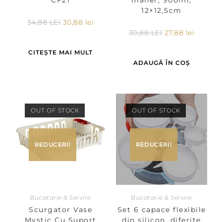
12×12,5cm
34,88
LEI
30,88
lei
30,88
LEI
27,88
lei
CITEȘTE MAI MULT
ADAUGĂ ÎN COȘ
OUT OF STOCK
OUT OF STOCK
REDUCERI!
REDUCERI!
Bucatarie & Servire
Bucatarie & Servire
Scurgator Vase
Set 6 capace flexibile
Mystic Cu Suport
din silicon, diferite