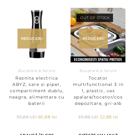
OUT OF STOCK
REDUCERI!
REDUCERI!
Bucatarie & Servire
Bucatarie & Servire
Rasnita electrica
Tocator
ABYZ, sare si piper,
multifunctional 3 in
compartiment dublu,
1, plastic, vas
neagra, alimentare cu
spalare/tocator/cos
baterii
depozitare, gri-alb
95,88
LEI
85,88
lei
39,88
LEI
32,88
lei