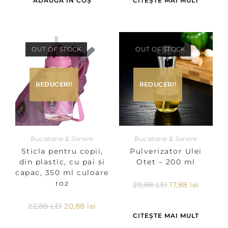
ADAUGĂ ÎN COȘ
CITEȘTE MAI MULT
OUT OF STOCK
OUT OF STOCK
REDUCERI!
REDUCERI!
Bucatarie & Servire
Bucatarie & Servire
Sticla pentru copii,
Pulverizator Ulei
din plastic, cu pai si
Otet – 200 ml
capac, 350 ml culoare
roz
29,88
LEI
17,88
lei
22,88
LEI
20,88
lei
CITEȘTE MAI MULT