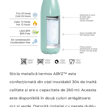
Sticla metalică termos ABYZ™ este
confecționată din oțel inoxidabil 304 de înaltă
calitate și are o capacitate de 260 ml. Aceasta
este disponibilă în două culori atrăgătoare:
roz și verde. Datorită izolației cu perete dublu