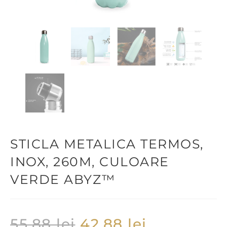
STICLA METALICA TERMOS,
INOX, 260M, CULOARE
VERDE ABYZ™
55,88
lei
42,88
lei