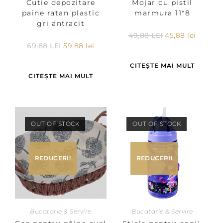
Cutie depozitare
Mojar cu pistil
paine ratan plastic
marmura 11*8
gri antracit
49,88
LEI
45,88
lei
69,88
LEI
59,88
lei
CITEȘTE MAI MULT
CITEȘTE MAI MULT
OUT OF STOCK
OUT OF STOCK
REDUCERI!
REDUCERI!
Bucatarie & Servire
Bucatarie & Servire