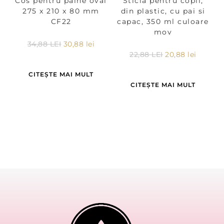
Cos pentru pâine oval
Sticla pentru copii,
275 x 210 x 80 mm
din plastic, cu pai si
CF22
capac, 350 ml culoare
mov
34,88
LEI
30,88
lei
22,88
LEI
20,88
lei
CITEȘTE MAI MULT
CITEȘTE MAI MULT