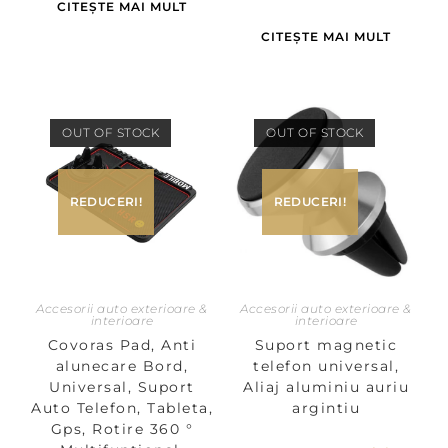
CITEȘTE MAI MULT
CITEȘTE MAI MULT
OUT OF STOCK
OUT OF STOCK
REDUCERI!
REDUCERI!
Accesorii auto exterioare &
Accesorii auto exterioare &
interioare
interioare
Covoras Pad, Anti
Suport magnetic
alunecare Bord,
telefon universal,
Universal, Suport
Aliaj aluminiu auriu
Auto Telefon, Tableta,
argintiu
Gps, Rotire 360 °