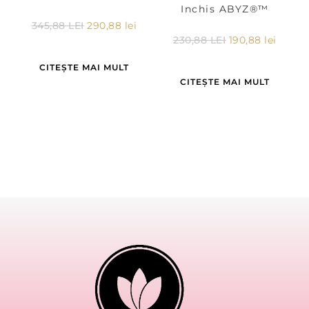
Inchis ABYZ®™
345,88
LEI
290,88
lei
230,88
LEI
190,88
lei
CITEȘTE MAI MULT
CITEȘTE MAI MULT