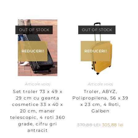
OUT OF STOCK
OUT OF STOCK
REDUCERI!
REDUCERI!
Articole voiaj
Articole voiaj
Set troler 73 x 49 x
Troler, ABYZ,
29 cm cu geanta
Polipropilena, 56 x 39
cosmetice 33 x 40 x
x 23 cm, 4 Roti,
20 cm, maner
Galben
telescopic, 4 roti 360
grade, cifru gri
370,88
LEI
305,88
lei
antracit